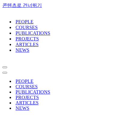
콘텐츠로 건너뛰기
PEOPLE
COURSES
PUBLICATIONS
PROJECTS
ARTICLES
NEWS
내
비
내
게
비
PEOPLE
이
게
COURSES
션
이
PUBLICATIONS
메
션
PROJECTS
뉴
메
ARTICLES
뉴
NEWS